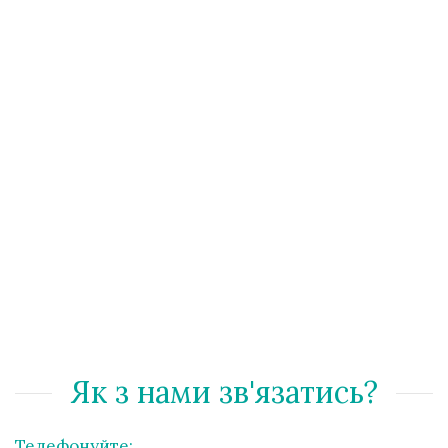
Гінеколог
КОСМЕТОЛОГІЯ
ЛАЗЕРНА ЕПІЛЯЦІЯ
УЛЬТРАЗВУКОВІ ДОСЛІДЖЕННЯ
МАНІПУЛЯЦІЇ
ЛАБОРАТОРНІ ОБСТЕЖЕННЯ
МАСАЖНІ ПРОЦЕДУРИ
ВАКЦИНАЦІЯ
Аналізи
Контакти
Як з нами зв'язатись?
Телефонуйте: